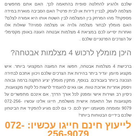
שלכם ולהגיע להחלטה סופית בהתאמה לכך. האם אתם מחפשים
מצלמה לעסק, לבניין דירות או לבית פרטי? האם הסביבה מוארת במידה
מספקת? מהו המרחק בין המצלמה לבין השטח אותו היא אמורה לצלם?
האם מומלץ לבחור מצלמה גלויה או מצלמה סמויה? שאלות אלו
ואחרות יסייעו לכם במציאת 4 מצלמות אבטחה העונה באופן מקסימלי
על הצרכים הפרטניים שלכם .
היכן מומלץ לרכוש 4 מצלמות אבטחה?
ברכישת 4 מצלמות אבטחה, חפשו את המענה המקצועי ביותר. איש
מקצוע מיומן יגדיר ביתר בהירות את הצרכים שלכם ויכוון אתכם לבחירה
הנכונה ביותר בעבורכם. בנוסף, מתקין מומלץ יציע התקנה ברמה גבוהה
ויספק אחריות ארוכת טווח. אנו גאים להעמיד לרשות כל לקוח מקצוענות,
ניסיון רב ושירות אישי ומפנק לכל אורך הדרך. אם אינכם מתפשרים על
מקצוענות ועל התאמה אישית מושלמת, חייגו אלינו עכשיו 072-256-
9079 ומומחה מטעמנו ייעץ לכם. כי גם לכם מגיע להפקיד את הביטחון
שלכם בידיים הבטוחות ביותר!
לייעוץ חינם חייגו עכשיו: 072-
256-9079