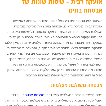
אזעקה לבית – שיטות שונות של
אבטחת בתים
השיטות לאבטחת בתים בישראל רבות ומגוונות: אבטחה באמצעות
אזעקה לבית ומערכת גלאים, אבטחה באמצעות מערכת מצלמות
משולבת גלאים, ואבטחה באחריות מוקד אבטחה. כל שיטות האבטחה
הקיימות זקוקות למכשור האבטחה האיכותי ביותר. חברת מיגון פלוס
מספקת ציוד אבטחה ברמה הגבוהה ביותר. הגלאים שחברת מיגון פלוס
מספקת מסוגלים לבצע מספר פעולות במקביל, והמצלמות מתקשרות
עם לוח הבקרה באיכות וידיאו מיטבית. כשמאבטחים בית, צריך לחשוב
בראש ובראשונה על אופן התפעול של מערכת האבטחה, כאשר הדרך
המומלצת ביותר לתפעול מערכת זו היא באמצעות מערכת התראה
מתוחכמת הנותנת התראות בזמן אמת ללקוח ולמוקד האבטחה. עדכון
כפול זה דואג שניסיונות פריצה יטופלו במהירות המרבית.
אבטחה משולבת מצלמות
ישנם מכשירים רבים המשלבים גלאי נפח
ומצלמת אבטחה
. אך כדי
לקבל איכות צילום אופטימאלית, כדאי לרכוש מצלמות אבטחה ייעודיות.
מצלמות אלו מסוגלות לזהות פנים גם ממרחק רב, ומשך ההקלטה שלהן