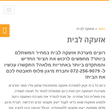
תפריט
פת
ראשי
»
אזעקה לבית
סר
אזעקה לבית
נגי
רוצים מערכת אזעקה לבית במחיר המשתלם
ביותר? מחפשים לרכוש את הציוד החדיש
והמתקדם ביותר באחריות מלאה? התקשרו עכשיו
ל-
072-256-9079
וחברת מיגון פלוס תאבטח לכם
את הבית!
כיום כל בית זקוק למערכת אזעקה מתוחכמת שתגן עליו מפני פורצים.
מערכות האזעקה הקיימות כיום מסוגלות לאתר כל תנועה חשודה,
מינימאלית ככל שתהיה. על מנת להגדיר את מערכת האזעקה היטב
ולמנוע אזעקות שווא כדאי לקבל ייעוץ מקצועי טרם הרכישה. חברת מיגון
פלוס מספקת ייעוץ מקצועי ללקוחותיה, הכולל הכוונה היכן להציב את