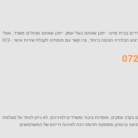
ררים בבית פרטי. יתכן שאתם בעלי עסק. יתכן שאתם מנהלים משרד, ואולי
מנהלים מוסד ציבורי. אם השקט הנפשי שלכם חשוב לכם, מומלץ להצטייד במצלמת אבטחה מותאמת אישית. אם חשוב לכם לקבל ליווי מקצועי בדרך לביצוע הבחירה הנכונה ביותר, צרו קשר עם מומחינו לקבלת שירות אישי: 072-
ם בקרב עסקים, מוסדות ציבור ומשרדים למיניהם, לא ניתן לוותר על מצלמת
יעה וביטחון ומספקת תרומה רבה לאיכות חייהם של המשתמשים.