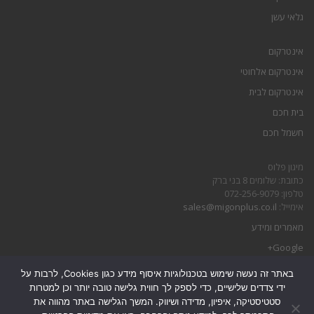
גלאי עשן
אינטרקום
אינטרקום אלחוטי
אינטרקום לבית
בית חכם
חשמל חכם
מיגון פלוס
כתובת: שלומים 8 בני ברק
טלפון: 072-256-9079
אימייל:
sales@migonplus.co.il
מאמרים ומידע
Google+
באתר זה נעשה שימוש בטכנולוגיות איסוף מידע כגון Cookies, לרבות על
הצהרת נגישות
ידי צדדים שלישיים, כדי לספק לך חווית גלישה טובה יותר וכן למטרות
מדיניות פרטיות
סטטיסטיקה, איפיון, מדידה ושיווק. המשך הגלישה באתר מהווה את