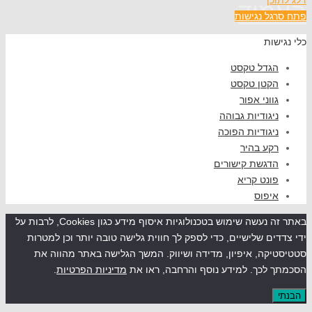
וד
ל נגישות
שות
גדל טקסט
קטן טקסט
ווני אפור
יגודיות גבוהה
יגודיות הפוכה
קע בהיר
דגשת קישורים
ונט קריא
יפוס
באתר זה נעשה שימוש בטכנולוגיות איסוף מידע כגון Cookies, לרבות על
ים שלישיים, כדי לספק לך חווית גלישה טובה יותר וכן למטרות
קה, איפיון, מדידה ושיווק. המשך הגלישה באתר מהווה את
לכך. למידע נוסף והרחבה, ראו את
מדיניות הפרטיות
.