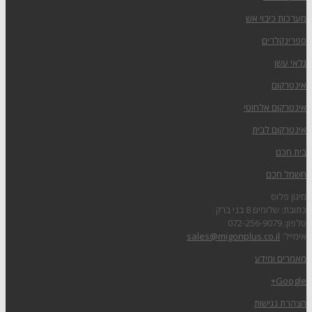
מערכות כיבוי אש
ספרינקלרים
גלאי עשן
אינטרקום
אינטרקום אלחוטי
אינטרקום לבית
בית חכם
חשמל חכם
מיגון פלוס
כתובת: שלומים 8 בני ברק
טלפון: 072-256-9079
אימייל:
sales@migonplus.co.il
מאמרים ומידע
Google+
הצהרת נגישות