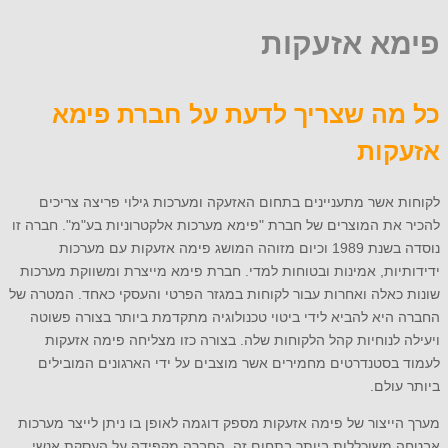
פימא אזעקות
כל מה שצריך לדעת על חברת פימא
אזעקות
לקוחות אשר מתעניינים בתחום האזעקה ומערכות גילוי פריצה צריכים
להכיר את המוצרים של חברת "פימא מערכות אלקטרוניות בע"מ". חברה זו
נוסדה בשנת 1989 וכיום מזוהה המושג פימה אזעקות עם מערכות
ידידותיות, אמינות ובטוחות למדי. חברת פימא מייצרת ומשווקת מערכות
שונות כאלה ואחרות עבור לקוחות במגזר הפרטי והעסקי כאחד. המטרה של
החברה היא להביא לידי ביטוי טכנולוגיה מתקדמת ביותר בצורה פשוטה
ויעילה לנוחיות קהל הלקוחות שלה. בצורה כזו מצליחה פימה אזעקות
לעמוד בסטנדרטים מחמירים אשר מוצבים על ידי הארגונים המובילים
ביותר עולם.
מערך הייצור של פימה אזעקות מספק דוגמה לאופן בו ניתן לייצר מערכות
אבטחה משוכללות ביותר בתחום זה. החברה מקפידה על העסקת אנשי