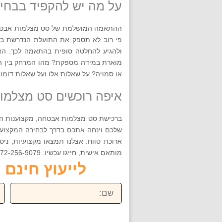
על מה יש להקפיד בבח
ההתאמה המושלמת של סט מצלמות אבטחה ל
פי רוב לא תספק את התועלת הנדרשת בשט
ולהגיע להחלטה סופית בהתאמה לכך. הא
מוארת במידה מספקת? מהו המרחק בין המ
או סמויה? על שאלות אלו ועל שאלות דומ
איפה רוכשים סט מצלמ
ברכישת סט מצלמות אבטחה, מקצוענות היא
שלכם וינחה אתכם בדרך לבחירה המקצועית
ארוכת טווח. אצלנו תמצאו מקצועיות, ני
מותאם אישית, חייגו עכשיו: 072-256-9079 או השאירו את פרטיכם. כי הבטיחות שלכם, היא המומחיות שלנו!
לייעוץ חינם חייגו ע
שם:
טל