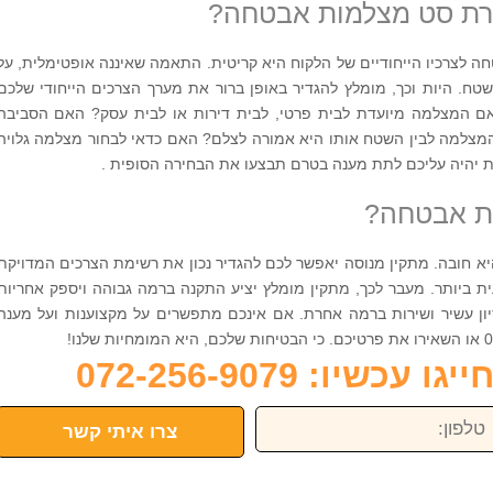
ירת סט מצלמות אבטחה?
צרכיו הייחודיים של הלקוח היא קריטית. התאמה שאיננה אופטימלית, על
ח. היות וכך, מומלץ להגדיר באופן ברור את מערך הצרכים הייחודי שלכם
ם המצלמה מיועדת לבית פרטי, לבית דירות או לבית עסק? האם הסביבה
צלמה לבין השטח אותו היא אמורה לצלם? האם כדאי לבחור מצלמה גלויה
ות יהיה עליכם לתת מענה בטרם תבצעו את הבחירה הסופית .
ות אבטחה?
 חובה. מתקין מנוסה יאפשר לכם להגדיר נכון את רשימת הצרכים המדויקת
 ביותר. מעבר לכך, מתקין מומלץ יציע התקנה ברמה גבוהה ויספק אחריות
סיון עשיר ושירות ברמה אחרת. אם אינכם מתפשרים על מקצוענות ועל מענה
כשיו: 072-256-9079
פון:
צרו איתי קשר