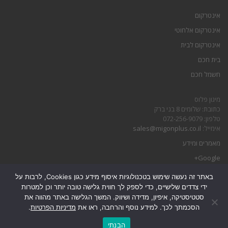
אינטרקום
אינטרקום אלחוטי
אינטרקום לבית
בית חכם
חשמל חכם
מיגון פלוס
כתובת: שלומים 8 בני ברק
טלפון: 072-256-9079
אימייל:
sales@migonplus.co.il
מאמרים ומידע
Google+
באתר זה נעשה שימוש בטכנולוגיות איסוף מידע כגון Cookies, לרבות על
הצהרת נגישות
ידי צדדים שלישיים, כדי לספק לך חווית גלישה טובה יותר וכן למטרות
מדיניות פרטיות
סטטיסטיקה, איפיון, מדידה ושיווק. המשך הגלישה באתר מהווה את
הסכמתך לכך. למידע נוסף והרחבה, ראו את
מדיניות הפרטיות
.
גלילה
הבנתי