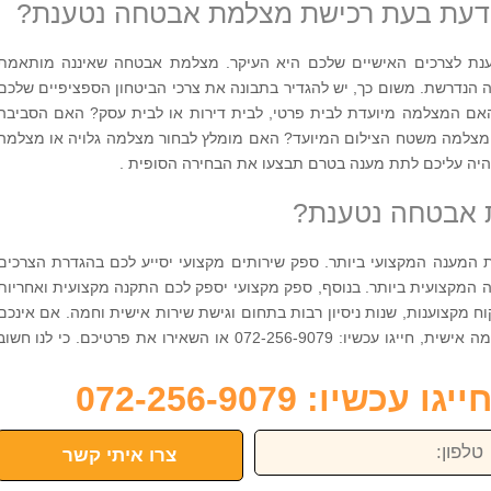
דעת בעת רכישת מצלמת אבטחה נטענת?
ת לצרכים האישיים שלכם היא העיקר. מצלמת אבטחה שאיננה מותאמת
ה הנדרשת. משום כך, יש להגדיר בתבונה את צרכי הביטחון הספציפיים שלכם
אם המצלמה מיועדת לבית פרטי, לבית דירות או לבית עסק? האם הסביבה
צלמה משטח הצילום המיועד? האם מומלץ לבחור מצלמה גלויה או מצלמה
יהיה עליכם לתת מענה בטרם תבצעו את הבחירה הסופית .
ת אבטחה נטענת?
מענה המקצועי ביותר. ספק שירותים מקצועי יסייע לכם בהגדרת הצרכים
 המקצועית ביותר. בנוסף, ספק מקצועי יספק לכם התקנה מקצועית ואחריות
וח מקצוענות, שנות ניסיון רבות בתחום וגישת שירות אישית וחמה. אם אינכם
מתפשרים על מקצוענות ועל פתרון בהתאמה אישית, חייגו עכשיו: 072-256-9079 או השאירו את פרטיכם. כי לנו חשו
כשיו: 072-256-9079
פון:
צרו איתי קשר