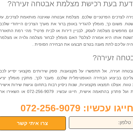
דעת בעת רכישת מצלמת אבטחה זעירה?
רה לצרכים הפרטניים שלכם. מצלמת אבטחה שאיננה מותאמת לצרכים, על
ח. משום כך, מומלץ להגדיר באופן ברור את מערך הצרכים הייחודי שלכם
תם מחפשים מצלמה לעסק, לבניין דירות או לבית פרטי? מהי רמת התאורה
השטח אותו היא אמורה לצלם? האם מומלץ לבחור מצלמה גלויה או מצלמה
יהיה עליכם לתת מענה בטרם תבצעו את הבחירה הסופית .
טחה זעירה?
חה זעירה, אל תתפשרו על מקצוענות. ספק שירותים מקצועי יסייע לכם
ליכם בביצוע הבחירה האופטימלית שלכם. מעבר לכך, מתקין מומלץ יציע
ווח. אצלנו תמצאו מקצועיות, שנות ניסיון רבות בתחום וגישת שירות אישית
וחמה. אם אינכם מתפשרים על מקצוענות ועל פתרון בהתאמה אישית, חייגו עכשיו: 072-256-9079 או השאירו
כשיו: 072-256-9079
פון:
צרו איתי קשר