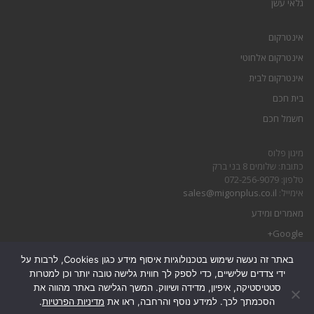
גלאי עשן
אינטרקום
אינטרקום אלחוטי
אינטרקום לבית
בית חכם
חשמל חכם
מיגון פלוס
כתובת: שלומים 8 בני ברק
טלפון: 072-256-9079
אימייל:
sales@migonplus.co.il
מאמרים ומידע
Google+
באתר זה נעשה שימוש בטכנולוגיות איסוף מידע כגון Cookies, לרבות על
הצהרת נגישות
ידי צדדים שלישיים, כדי לספק לך חווית גלישה טובה יותר וכן למטרות
מדיניות פרטיות
סטטיסטיקה, איפיון, מדידה ושיווק. המשך הגלישה באתר מהווה את
הסכמתך לכך. למידע נוסף והרחבה, ראו את
מדיניות הפרטיות
.