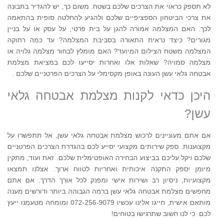
לא תספק כראוי את הצרכים שלכם בשטח. משום כך, יש להגדיר בתבונה
את צרכי הביטחון הספציפיים שלכם ולהגיע להחלטה סופית בהתאמה
לכך. האם המצלמה אמורה להגן על בית פרטי, על עסק או על בניין
מגורים? כיצד נראית התאורה בסביבת המצלמה? עד כמה רחוקה
המצלמה משטח הצילום המיועד? האם מומלץ לבחור מצלמה גלויה או
מצלמה סמויה? שאלות אלו ואחרות יסייעו לכם במציאת מצלמת
אבטחה גלאי עשן העונה באופן מקסימלי על הצרכים הפרטניים שלכם .
היכן כדאי לקנות מצלמת אבטחה גלאי
עשן?
אם אתם מעוניינים לרכוש מצלמת אבטחה גלאי עשן, אל תתפשרו על
מקצוענות. ספק שירותים מקצועי יסייע לכם בהגדרת הצרכים הפרטניים
שלכם ויקל עליכם בביצוע הבחירה האופטימלית שלכם. זאת ועוד, מתקין
מיומן יספק התקנה איכותית ואחריות לטווח ארוך. אצלנו תמצאו
מקצועיות, ניסיון רב ושירות אישי ומפנק לכל אורך הדרך. אם אתם
מחפשים מצלמת אבטחה גלאי עשן ברמה הגבוהה ביותר ודורשים מענה
מותאם אישית, חייגו אלינו עכשיו 072-256-9079 ומומחה מטעמנו ייעץ
לכם. כי לנו חשוב שתרגישו בטוחים!