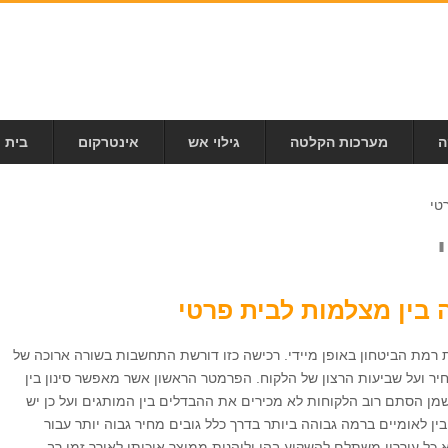
ה
מערכות הקלטה
גילוי אש
אינטרקום
בית 
טי
בין מצלמות לבית פרטי
רמת הביטחון באופן מיידי. רכישה כזו דורשת התחשבות בשורה ארוכה של
ר ועל שביעות הרצון של הלקוח. הפרמטר הראשון אשר מאפשר סינון בין
שמן הסתם רוב הלקוחות לא מכירים את ההבדלים בין המותגים ועל כן יש
ין לאומיים ברמה גבוהה ביותר בדרך כלל גובים מחיר גבוה יותר עבור
 כל עוררין משתלם להשקיע בהן וליהנות ממוצר איכותי לאורך זמן רב.