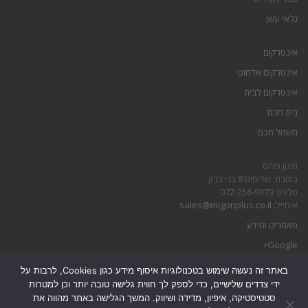
גלאי עשן
אינטרקום
אינטרקום אלחוטי
אינטרקום לבית
בית חכם
חשמל חכם
מיגון פלוס
כתובת: שלומים 8 בני ברק
טלפון: 072-256-9079
אימייל:
sales@migonplus.co.il
מאמרים ומידע
Google+
באתר זה נעשה שימוש בטכנולוגיות איסוף מידע כגון Cookies, לרבות על
הצהרת נגישות
ידי צדדים שלישיים, כדי לספק לך חווית גלישה טובה יותר וכן למטרות
מדיניות פרטיות
סטטיסטיקה, איפיון, מדידה ושיווק. המשך הגלישה באתר מהווה את