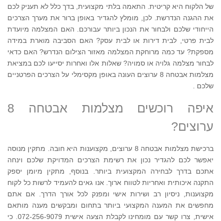
של הלקוח היא קריטית. התאמה בלתי מקצועית, בדך כלל לא תעניק לכם
את ההגנה הנדרשת. לכן, מומלץ להגדיר באופן ברור את מערך הצרכים
הייחודי שלכם ולבחור את הנכון ביותר עבורכם. האם המצלמה מיועדת
לבית פרטי, לבית דירות או לבית עסק? האם הסביבה מוארת במידה
מספקת? עד כמה מרוחקת המצלמה מאזור הצילום הנדרש? האם כדאי
לבחור מצלמה גלויה או סמויה? שאלות אלו ואחרות יסייעו לכם במציאת
מצלמות אבטחה 8 ערוצים העונה באופן מקסימלי על הצרכים הפרטניים
שלכם .
איפה רוכשים מצלמות אבטחה 8
ערוצים?
ברכישת מצלמות אבטחה 8 ערוצים, מקצוענות היא חובה. מתקין מנוסה
יאפשר לכם להגדיר נכון את רשימת הצרכים המדויקת שלכם וינחה
אתכם בדרך לבחירה המקצועית ביותר. בנוסף, מתקין מיומן יספק
התקנה איכותית ואחריות לטווח ארוך. אנו גאים להעמיד לרשות כל לקוח
מקצוענות, ניסיון רב ושירות אישי ומפנק לכל אורך הדרך. אם אתם
מחפשים את המענה המקצועי ביותר בתחום ומבקשים מענה מותאם
אישית, צרו קשר עם מומחינו לקבלת הצעה אישית 072-256-9079. כי