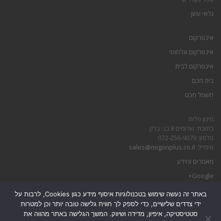
גלאי עשן
אינטרקום
אינטרקום אלחוטי
אינטרקום לבית
בית חכם
חשמל חכם
מיגון פלוס
כתובת: שלומים 8 בני ברק
טלפון: 072-256-9079
אימייל:
sales@migonplus.co.il
מאמרים ומידע
Google+
באתר זה נעשה שימוש בטכנולוגיות איסוף מידע כגון Cookies, לרבות על
הצהרת נגישות
ידי צדדים שלישיים, כדי לספק לך חווית גלישה טובה יותר וכן למטרות
מדיניות פרטיות
סטטיסטיקה, איפיון, מדידה ושיווק. המשך הגלישה באתר מהווה את