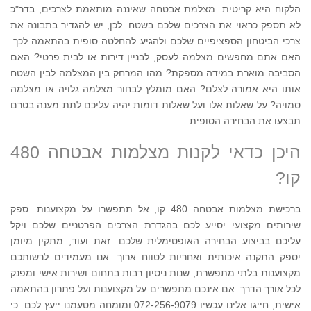
הלקוח היא קריטית. מצלמת אבטחה שאיננה מותאמת לצרכים, בדר"כ
לא תספק כראוי את הצרכים שלכם בשטח. לכן, יש להגדיר בתבונה את
צרכי הביטחון הספציפיים שלכם ולהגיע להחלטה סופית בהתאמה לכך.
האם אתם מחפשים מצלמה לעסק, לבניין דירות או לבית פרטי? האם
הסביבה מוארת במידה מספקת? מהו המרחק בין המצלמה לבין השטח
אותו היא אמורה לצלם? האם מומלץ לבחור מצלמה גלויה או מצלמה
סמויה? על שאלות אלו ועל שאלות דומות יהיה עליכם לתת מענה בטרם
תבצעו את הבחירה הסופית .
היכן כדאי לקנות מצלמות אבטחה 480
קו?
ברכישת מצלמות אבטחה 480 קו, אל תתפשרו על מקצוענות. ספק
שירותים מקצועי יסייע לכם בהגדרת הצרכים הפרטניים שלכם ויקל
עליכם בביצוע הבחירה האופטימלית שלכם. זאת ועוד, מתקין מיומן
יספק התקנה איכותית ואחריות לטווח ארוך. אנו מעמידים לרשותכם
מקצוענות בלתי מתפשרת, שנות ניסיון רבות בתחום ושירות אישי ומפנק
לכל אורך הדרך. אם אינכם מתפשרים על מקצוענות ועל פתרון בהתאמה
אישית, חייגו אלינו עכשיו 072-256-9079 ומומחה מטעמנו ייעץ לכם. כי