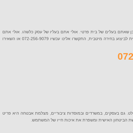
ן שאתם בעלים של בית פרטי. אולי אתם בעליו של עסק כלשהו. אולי אתם
בעלי משרד, או עוסקים בניהול מוסד ציבורי. אם הרוגע האישי חשוב לכם, אתם זקוקים למצלמת אבטחה איכותית. אם אתם מעוניינים בהכוונה מקצועית לביצוע בחירה מיטבית, התקשרו אלינו עכשיו 072-256-9079 או השאירו
לט. גם בעסקים, במשרדים ובמוסדות ציבוריים, מצלמת אבטחה היא פריט
ת הביטחון האישית ומשפרת את איכות חייו של המשתמש.