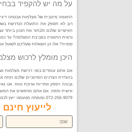
על מה יש להקפיד בבחי
התאמה מיטבית של מצלמות אבטחה דיגיטל
רוב לא תספק את התועלת הנדרשת בשטח.
האישיים שלכם ולבחור את הנכון ביותר ע
נראית התאורה בסביבת המצלמה? עד כמה 
סמויה? אלו הן השאלות שעליכם לשאול את
היכן מומלץ לרכוש מצלמ
אם אתם עומדים בפני רכישת מצלמות אבטח
בהגדרת הצרכים הפרטניים שלכם וינחה את
גבוהה ויספק אחריות ארוכת טווח. אנו גאי
אישית וחמה. אם אתם מחפשים את המענה ה
072-256-9079 ומומחה מטעמנו ייעץ לכם. כי לנו חשוב שתרגישו בטוחים!
לייעוץ חינם חייגו ע
שם:
טל