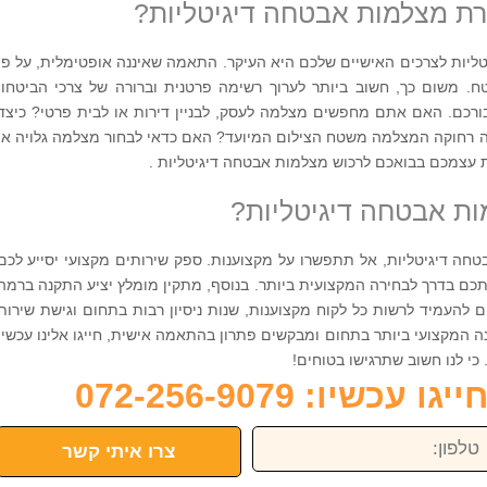
רת מצלמות אבטחה דיגיטליות?
יות לצרכים האישיים שלכם היא העיקר. התאמה שאיננה אופטימלית, על פי
 משום כך, חשוב ביותר לערוך רשימה פרטנית וברורה של צרכי הביטחון
בורכם. האם אתם מחפשים מצלמה לעסק, לבניין דירות או לבית פרטי? כיצד
רחוקה המצלמה משטח הצילום המיועד? האם כדאי לבחור מצלמה גלויה או
 עצמכם בבואכם לרכוש מצלמות אבטחה דיגיטליות .
ות אבטחה דיגיטליות?
ה דיגיטליות, אל תתפשרו על מקצוענות. ספק שירותים מקצועי יסייע לכם
כם בדרך לבחירה המקצועית ביותר. בנוסף, מתקין מומלץ יציע התקנה ברמה
ם להעמיד לרשות כל לקוח מקצוענות, שנות ניסיון רבות בתחום וגישת שירות
מקצועי ביותר בתחום ומבקשים פתרון בהתאמה אישית, חייגו אלינו עכשיו
כשיו: 072-256-9079
פון:
צרו איתי קשר