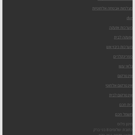
מצלמות אבטחה אלחוטיות
dvr
מערכות אזעקה
אזעקה לבית
מערכות כיבוי אש
ספרינקלרים
גלאי עשן
אינטרקום
אינטרקום אלחוטי
אינטרקום לבית
בית חכם
חשמל חכם
מיגון פלוס
כתובת: שלומים 8 בני ברק