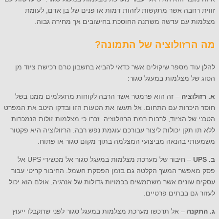
זווית רחבה אשר מתקשות לזהות דמות או פנים של בן אדם, לעומת
מצלמות עם עדשה משתנה החוסכת בחישובים אך מחירה גבוה.
מה הרזולוציה של התמונה?
להלן עוד מספר שיקולים אשר כדאי להביא בחשבון טרם רכישת ציוד מן
הסוג של מצלמות במעגל סגור:
א. רזולוציה
– זה הוא פרמטר אשר הרבה לקוחות מתעלמים ממנו בשל
חוסר היכרות עם התחום. אל תעשו את הטעות הזו ובדקו היטב את המפרט
הטכני של הציוד, לרבות רמת הרזולוציה. זכרו כי מצלמות זולות הנמכרות
ללא תו תקן יכולות ליצור עבורכם עוגמת נפש רבה. הרזולוציה היא פקטור
משמעותי בהנאה מביצועי המצלמה בתוך מקום סגור או פתוח.
ב.
UPS
– חיבור של מערכת מצלמות במעגל סגור אל מכשירי UPS אל
פסק מאפשר המשך הקלטה גם בזמן הפסקת חשמל. החיבור קריטי עבור
עסקים שונים אשר משתמשים בכמויות גדולות של אנרגיה, אולם הוא יכול
לעזור גם בבתים פרטיים.
ג. התקנה
– אל תרכשו מערכת מצלמות במעגל סגור לפני שתקבלו ייעוץ