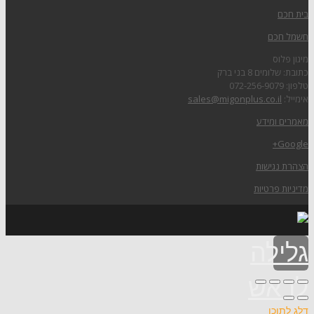
בית חכם
חשמל חכם
מיגון פלוס
כתובת: שלומים 8 בני ברק
טלפון: 072-256-9079
אימייל:
sales@migonplus.co.il
מאמרים ומידע
Google+
הצהרת נגישות
מדיניות פרטיות
גלילה
לראש
דלג לתוכן