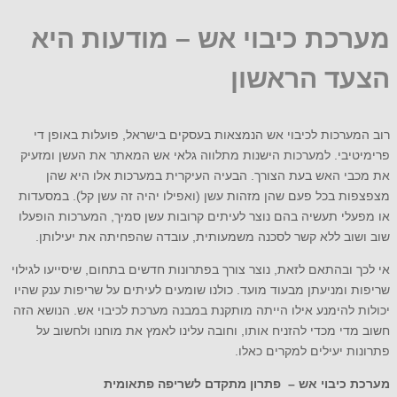
מערכת כיבוי אש – מודעות היא
הצעד הראשון
רוב המערכות לכיבוי אש הנמצאות בעסקים בישראל, פועלות באופן די
פרימיטיבי. למערכות הישנות מתלווה גלאי אש המאתר את העשן ומזעיק
את מכבי האש בעת הצורך. הבעיה העיקרית במערכות אלו היא שהן
מצפצפות בכל פעם שהן מזהות עשן (ואפילו יהיה זה עשן קל). במסעדות
או מפעלי תעשיה בהם נוצר לעיתים קרובות עשן סמיך, המערכות הופעלו
שוב ושוב ללא קשר לסכנה משמעותית, עובדה שהפחיתה את יעילותן.
אי לכך ובהתאם לזאת, נוצר צורך בפתרונות חדשים בתחום, שיסייעו לגילוי
שריפות ומניעתן מבעוד מועד. כולנו שומעים לעיתים על שריפות ענק שהיו
יכולות להימנע אילו הייתה מותקנת במבנה מערכת לכיבוי אש. הנושא הזה
חשוב מדי מכדי להזניח אותו, וחובה עלינו לאמץ את מוחנו ולחשוב על
פתרונות יעילים למקרים כאלו.
מערכת כיבוי אש – פתרון מתקדם לשריפה פתאומית