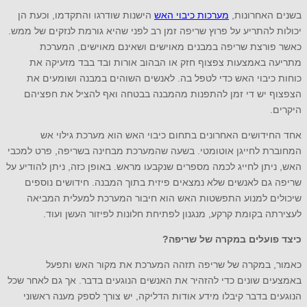
בשנים האחרונות,
מערכות כיבוי האש
הישנות שודרגו והתקדמו, וכעת הן
יכולות להתריע על פרוץ שריפה זמן רב לפני שהיא גורמת לנזקים של ממש.
כאשר פורצת שריפה במבנים מאוישים ושאינם מאוישים, המערכת
מתריעה באמצעות צפצוף חזק או הבהוב אורות ובד בבד מזעיקה את
כוחות כיבוי האש כדי לטפל בה. לאנשים השוהים במבנה ושומעים את
הצפצוף יש די זמן להתפנות מהמבנה בבטחה ואף להציל את חפציהם
היקרים.
אחד החידושים האחרונים בתחום כיבוי האש הוא מערכת גילוי אש
המחוברת לחייגן אוטומטי. בשעה שהמערכת מבחינה בשריפה, פרט למכבי
האש, ניתן לחייג לכמה מספרים שנקבעו מראש. באופן כזה, ניתן להודיע על
שריפה גם לאנשים שלא נמצאים פיזית בתוך המבנה. חידושים נוספים
שיכולים למנוע התפשטות האש הוא חיבור המערכת למעלית המביאה
לעצירתה בקומת קרקע, מנגנון לפתיחת חלונות לפיזור העשן ועוד.
כיצד פועלים במקרה של שריפה?
כאמור, במקרה של שריפה תזהה המערכת את מקור האש ותפעל
באמצעים שונים כדי להזהיר את האנשים הנוגעים בדבר. אך גם לאחר שכל
הנוגעים בדבר קיבלו מידע אודות הדליקה, יש צורך לספק מענה ראשוני