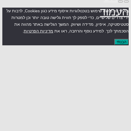
וד
באתר זה נעשה שימוש בטכנולוגיות איסוף מידע כגון Cookies, לרבות על
ים שלישיים, כדי לספק לך חווית גלישה טובה יותר וכן למטרות
קה, איפיון, מדידה ושיווק. המשך הגלישה באתר מהווה את
לכך. למידע נוסף והרחבה, ראו את
מדיניות הפרטיות
.