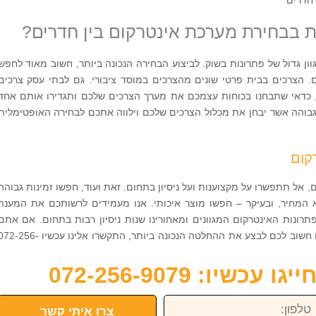
 בבחירת מערכת אינטרקום בין חדרים?
ון גדול של פתרונות בשוק. לביצוע הבחירה הנכונה ביותר, חשוב מאוד לחפש
 הצרכים בבית פרטי שונים מהצרכים במוסד ציבורי. גם לבתי עסק צרכים
 כדאי שתבחנו בכוחות עצמכם את מערך הצרכים שלכם ותגדירו אותם אחד
בוהה אשר יבחן את מכלול הצרכים שלכם וילווה אתכם לבחירה האופטימלית
קום
 אל תתפשרו על מקצוענות ועל ניסיון בתחום. זאת ועוד, חפשו זמינות גבוהה
וא המחיר, ובעיקר – חפשו מוצר איכותי. אנו מעמידים לרשותכם את המענה
תרונות האינטרקום המגוונים ומאחורינו שנות ניסיון רבות בתחום. אם אתם
זקוקים ל מערכת אינטרקום בין חדרים ואם חשוב לכם לבצע את ההחלטה הנכונה ביותר, התקשרו אלינו עכשיו 56
כשיו: 072-256-9079
פון:
צרו איתי קשר