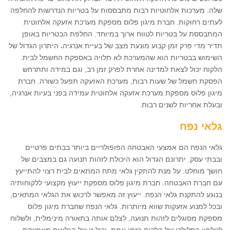
שלה. מערכות אלחוטיות רבות מתבססות על בטריות הנדרשות להחלפה
לעתים רחוקות. חברת מיגון פלוס מספקת מערכת אזעקה אלחוטית
המתבססת על בטריות לטווח ארוך במיוחד. החלפת הבטריות באופן
תדיר מדי פרק זמן קבוע מונעת מצב של בעיית אנרגיה
.
היתרון הגדול של
השימוש בבטריות הוא שהמערכת לא תלויה באספקת החשמל לבית.
הלקוח יכול לצאת למדינה אחרת לפרק זמן רב, וגם במידה ותתרחש
הפסקת חשמל של שעות רבות, מערכת האזעקה תפעל כשורה. חברת
מיגון פלוס מספקת מערכת אזעקה אלחוטית עמידה בפני בעיות אנרגיה,
ובעלת אחריות לשנים רבות.
גלאי נפח
גלאי הנפח הם אמצעי האבטחה הפופולריים ביותר בבתים פרטיים
ובבתי עסק. יתרונם הגדול הוא היכולת לזהות תנועה גם במצבים של
חושך מוחלט. על מנת להתקין גלאי מתח המתאים לבית רצוי להתייעץ
עם חברת האבטחה. חברת מיגון פלוס מספקת ייעוץ מקצועי ללקוחותיה
בנוגע להתקנת גלאי הנפח. ייעוץ זה מאפשר לרכוש את הגלאי המתאים,
ובכל למנוע אזעקות שווא מיותרות. גלאי הנפח שחברת מיגון פלוס
מספקת מסוגלים לזהות תנועה, לצלם אותה בתאורה מינימלית, ולשלוח