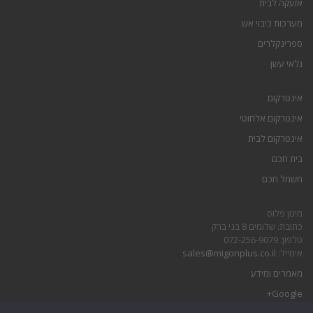
אזעקה לבית
מערכות כיבוי אש
ספרינקלרים
גלאי עשן
אינטרקום
אינטרקום אלחוטי
אינטרקום לבית
בית חכם
חשמל חכם
מיגון פלוס
כתובת: שלומים 8 בני ברק
טלפון: 072-256-9079
אימייל:
sales@migonplus.co.il
מאמרים ומידע
Google+