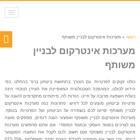
תפריט
פת
ראשי
»
מערכות אינטרקום לבניין משותף
סר
מערכות אינטרקום לבניין
נגי
משותף
כולנו זקוקים לפרטיות. גם הצורך בתחושת ביטחון ברור בהחלט. כפי
הידוע לכולנו, המהפכה הטכנולוגית המאפיינת את העידן הנוכחי הינה
בעלת השפעה מרובה על חיינו. הודות לה, פיתוחים מתקדמים להגנה על
פרטיות וביטחון מוצעים לכל דורש. פתרונות כמו מערכות אינטרקום
לבניין משותף יסייעו לכם בשמירה על הביטחון ועל הפרטיות. בנוסף,
מערכות אינטרקום לבניין משותף ואמצעי הגנה דומים, מספקים מענה
גם לצרכים במגזר העסקי ובמגזר המוסדי. אם אתם מחפשים מערכות
אינטרקום לבניין משותף ואם חשוב לכם לקבל את המענה המקצועי
ביותר, צרו קשר עם מומחינו לקבלת הצעת מחיר משתלמת 072-256-