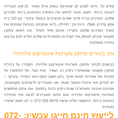
קודם כל, כדאי לשים לב שההיצע בשוק גדול מאוד. לביצוע הבחירה
הנכונה ביותר, חשוב מאוד לחפש את הפתרון המתאים ביותר לצרכים
שלכם. הצרכים בבית פרטי שונים מהצרכים במוסד ציבורי. גם לכל בית
עסק צרכים משלו. היות וכך, תחילה, כדאי שתבחנו בכוחות עצמכם את
מערך הצרכים שלכם ותגדירו אותם אחד לאחד. ואז, חפשו מתקין
מקצועי שיבחן לעומק את הצרכים הספציפיים שלכם ויסייע לכם בביצוע
בחירה מושלמת.
איך בוחרים מתקין מערכות אינטרקום טלויזיה?
בבואכם לבחור מתקין מערכות אינטרקום טלויזיה, הקפידו על בחירת
מתקין מקצועי שמאחוריו ניסיון רב ועשיר. זאת ועוד, אל תתפשרו על
זמינות ועל אחריות לטווח ארוך. נתון חשוב נוסף הוא המחיר, ובעיקר –
יש לבדוק את איכות המוצר עצמו. אנו מעמידים לרשותכם מקצוענות,
אמינות ואיכות ומאחורינו שנות ניסיון רבות בתחום. אם אתם מחפשים
מערכות אינטרקום טלויזיה ואם אתם מעוניינים לבצע את הבחירה
החכמה ביותר, התקשרו אלינו עכשיו 072-256-9079. כי לנו חשוב שתהיו
בטוחים
לייעוץ חינם חייגו עכשיו: 072-