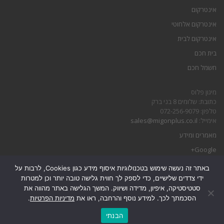
אינטרקום
אינטרקום אלחוטי
אינטרקום לבית
בית חכם
חשמל חכם
מיגון פלוס
כתובת: שלומים 8 בני ברק
טלפון: 072-256-9079
אימייל:
sales@migonplus.co.il
מאמרים ומידע
Google+
באתר זה נעשה שימוש בטכנולוגיות איסוף מידע כגון Cookies, לרבות על
הצהרת נגישות
ידי צדדים שלישיים, כדי לספק לך חווית גלישה טובה יותר וכן למטרות
מדיניות פרטיות
סטטיסטיקה, איפיון, מדידה ושיווק. המשך הגלישה באתר מהווה את
הסכמתך לכך. למידע נוסף והרחבה, ראו את
מדיניות הפרטיות
.
גלילה
הבנתי