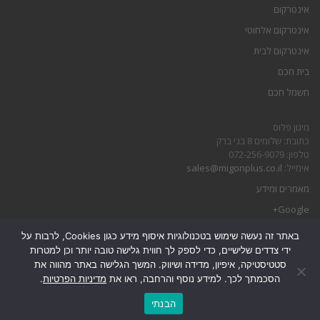
אינטרקום
אינטרקום אלחוטי
אינטרקום לבית
בית חכם
חשמל חכם
מיגון פלוס
כתובת: שלומים 8 בני ברק
טלפון: 072-256-9079
אימייל:
sales@migonplus.co.il
מאמרים ומידע
Google+
באתר זה נעשה שימוש בטכנולוגיות איסוף מידע כגון Cookies, לרבות על
הצהרת נגישות
ידי צדדים שלישיים, כדי לספק לך חווית גלישה טובה יותר וכן למטרות
מדיניות פרטיות
סטטיסטיקה, איפיון, מדידה ושיווק. המשך הגלישה באתר מהווה את
הסכמתך לכך. למידע נוסף והרחבה, ראו את
מדיניות הפרטיות
.
גלילה
הבנתי
לראש