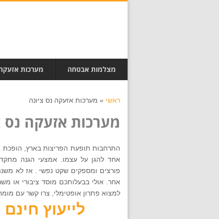
מצלמות אבטחה
מערכות אזעקה
ראשי
»
מערכות אזעקה נס ציונה
מערכות אזעקה נס צ
התרחבות תופעת הפריצות בארץ, הופכת את
אחד להגן על עצמו. אמצעי הגנה מתקד
פורצים ומספקים שקט נפשי . אז לא משנ
אחר. אולי בבעלותכם מוסד ציבורי או משר
למצוא פתרון אופטימלי, צרו קשר עם מומחינו 072-256-9079 ותקבלו הצעה מש
לייעוץ חינם חייגו ע