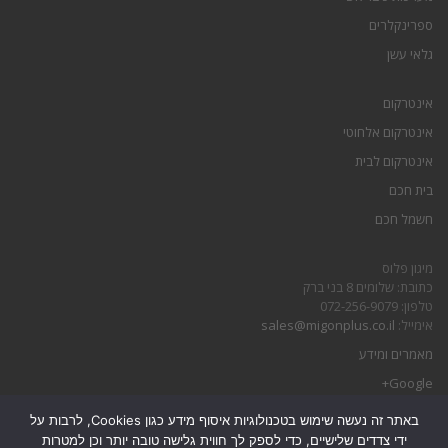
ספרינקלרים
גלאי עשן
אינטרקום
אינטרקום אלחוטי
אינטרקום לבית
בית חכם
חשמל חכם
מיגון פלוס
כתובת: שלומים 8 בני ברק
טלפון: 072-256-9079
אימייל:
sales@migonplus.co.il
מאמרים ומידע
Google+
באתר זה נעשה שימוש בטכנולוגיות איסוף מידע כגון Cookies, לרבות על
הצהרת נגישות
ידי צדדים שלישיים, כדי לספק לך חווית גלישה טובה יותר וכן למטרות