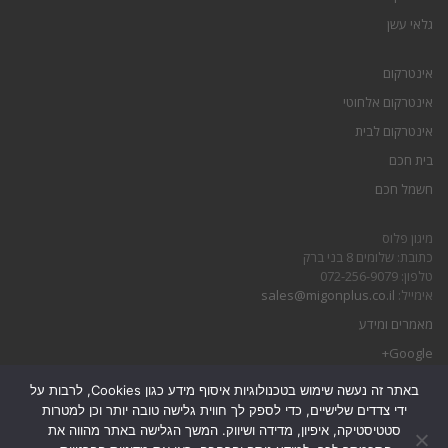
גלאי עשן
אינטרקום
אינטרקום אלחוטי
אינטרקום לבית
בית חכם
חשמל חכם
מיגון פלוס
כתובת: שלומים 8 בני ברק
טלפון: 072-256-9079
אימייל:
sales@migonplus.co.il
מאמרים ומידע
Google+
באתר זה נעשה שימוש בטכנולוגיות איסוף מידע כגון Cookies, לרבות על
הצהרת נגישות
ידי צדדים שלישיים, כדי לספק לך חווית גלישה טובה יותר וכן למטרות
מדיניות פרטיות
סטטיסטיקה, איפיון, מדידה ושיווק. המשך הגלישה באתר מהווה את