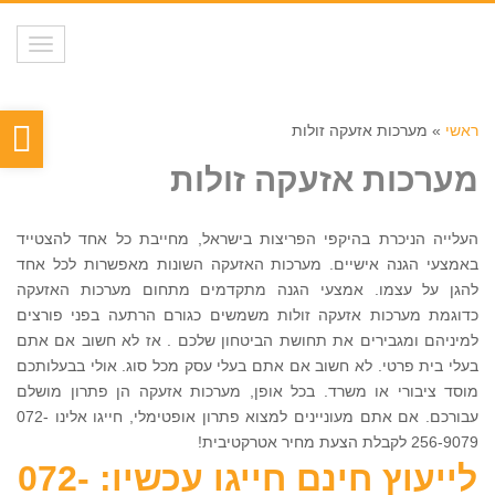
תפריט
פת
ראשי
»
מערכות אזעקה זולות
סר
מערכות אזעקה זולות
נגי
העלייה הניכרת בהיקפי הפריצות בישראל, מחייבת כל אחד להצטייד
באמצעי הגנה אישיים. מערכות האזעקה השונות מאפשרות לכל אחד
להגן על עצמו. אמצעי הגנה מתקדמים מתחום מערכות האזעקה
כדוגמת מערכות אזעקה זולות משמשים כגורם הרתעה בפני פורצים
למיניהם ומגבירים את תחושת הביטחון שלכם . אז לא חשוב אם אתם
בעלי בית פרטי. לא חשוב אם אתם בעלי עסק מכל סוג. אולי בבעלותכם
מוסד ציבורי או משרד. בכל אופן, מערכות אזעקה הן פתרון מושלם
עבורכם. אם אתם מעוניינים למצוא פתרון אופטימלי, חייגו אלינו 072-
256-9079 לקבלת הצעת מחיר אטרקטיבית!
לייעוץ חינם חייגו עכשיו: 072-