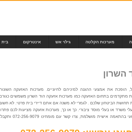
ה
מערכות הקלטה
גילוי אש
אינטרקום
בית 
 השרון
ל, הופכת את אמצעי ההגנה למיניהם לחיוניים. מערכות האזעקה השונות
ות מתקדמים בתחום האזעקה כמו מערכות אזעקה הוד השרון משמשים כגורם
 תחושת הביטחון שלכם . לגמרי לא משנה אם אתם דיירי בית פרטי. לא חשוב
י משרד או בעלי מוסד ציבורי. כך או כך, מערכות אזעקה מציעות לכם פתרון
מיטבי. אם חשוב לכם למצוא פתרון מקצועי בהתאמה אישית מושלמת, צרו קשר עם מומחינו 072-256-9079