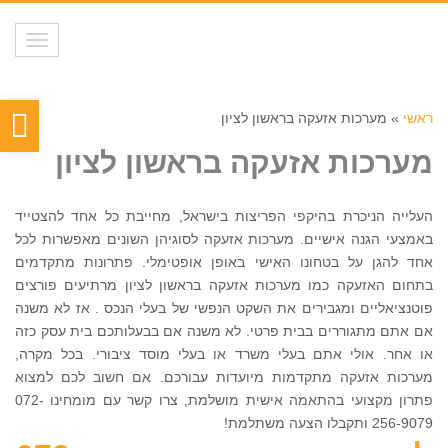
תפריט
פת
ראשי
»
מערכות אזעקה בראשון לציון
סר
מערכות אזעקה בראשון לציון
נגי
העלייה הניכרת בהיקפי הפריצות בישראל, מחייבת כל אחד להצטייד
באמצעי הגנה אישיים. מערכות אזעקה לסוגיהן השונים מאפשרות לכל
אחד להגן על בטחונו האישי באופן אופטימלי. פתרונות מתקדמים
בתחום האזעקה כמו מערכות אזעקה בראשון לציון מרתיעים פורצים
פוטנציאליים ומגבירים את השקט הנפשי של בעלי הנכס . אז לא משנה
אם אתם מתגוררים בבית פרטי. לא משנה אם בבעלותכם בית עסק כזה
או אחר. אולי אתם בעלי משרד או בעלי מוסד ציבורי. בכל מקרה,
מערכות אזעקה מתקדמות מיועדות עבורכם. אם חשוב לכם למצוא
פתרון מקצועי בהתאמה אישית מושלמת, צרו קשר עם מומחינו 072-
256-9079 ותקבלו הצעה משתלמת!