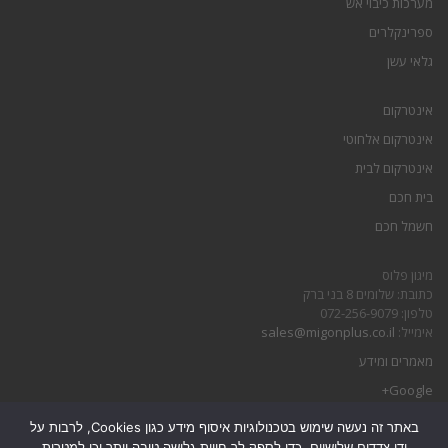
מערכות כיבוי אש
ספרינקלרים
גלאי עשן
אינטרקום
אינטרקום אלחוטי
אינטרקום לבית
בית חכם
חשמל חכם
מיגון פלוס
כתובת: שלומים 8 בני ברק
טלפון: 072-256-9079
אימייל:
sales@migonplus.co.il
מאמרים ומידע
Google+
באתר זה נעשה שימוש בטכנולוגיות איסוף מידע כגון Cookies, לרבות על
הצהרת נגישות
ידי צדדים שלישיים, כדי לספק לך חווית גלישה טובה יותר וכן למטרות