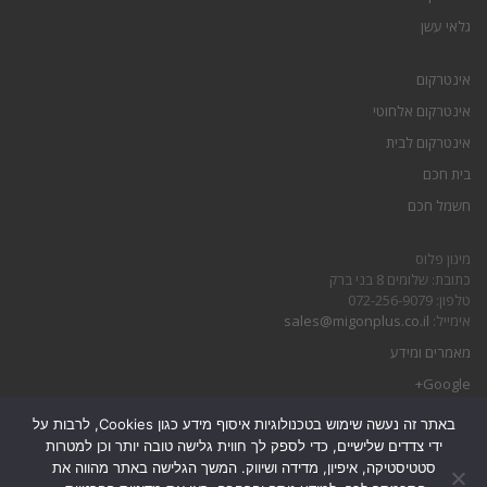
גלאי עשן
אינטרקום
אינטרקום אלחוטי
אינטרקום לבית
בית חכם
חשמל חכם
מיגון פלוס
כתובת: שלומים 8 בני ברק
טלפון: 072-256-9079
אימייל:
sales@migonplus.co.il
מאמרים ומידע
Google+
באתר זה נעשה שימוש בטכנולוגיות איסוף מידע כגון Cookies, לרבות על
הצהרת נגישות
ידי צדדים שלישיים, כדי לספק לך חווית גלישה טובה יותר וכן למטרות
מדיניות פרטיות
סטטיסטיקה, איפיון, מדידה ושיווק. המשך הגלישה באתר מהווה את