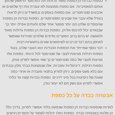
כספות כבדות הן כספות מאוד גדולות וזה הפרמטר הראשון שהופך
אותם למאסיביות. אם כספת ממוצעת לא עוברת את רף שלושים או
ארבעים סנטימטרים, וגם כספות בעסקים ובמשרדים ניתן לראות
בגודל שלא עובר את שבעים הסנטימטרים, כספות כבדות הן כספות
שהממדים שלהן הם יותר ממטר אחד שלם ולעתים אפילו יותר כך
שבנאדם יכול להיכנס אליהן. כספות כבדות הן כספות גדולות מאוד
ולמעשה יש בהם ברוב המקרים מדפים שלמים ומגירות שאפשר
לאחסן בהם דברים רבים לשימושים שונים בתעשיות רבות.
דבר נוסף שמייחד את הכספות הכבדות הוא העובי שלהן. בעוד
כספות רגילות מגיעות לעובי של סנטימטר לכל היותר, כספות אלו
מגיעות לעובי של כמה סנטימטרים כך שאי אפשר לפרוץ אותן.
כספות רגילות, דיגיטליות ומכניות, אלו שנמצאות בבתי מלון ובבתים
וגם בלא מעט עסקים, ניתן לפרוץ בתנאי מעבדה או אחרי כמה
שעות של ניסיונות בכל מיני דרכים. כספות כבדות קשה עד בלתי
אפשרי לפרוץ וגם נשק חם לא יעזור נגדן.
אבטחה כבדה על כל כספת
למרות שכספות כבדות הן כספות שכמעט בלתי אפשרי לפרוץ, בדרך כלל
הן מלוות באבטחה כבדה. כספות כאלו יכולות לשמור על חומרים רגישים