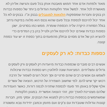
מאוד ולפחות אדם אחד חמוש מאבטח אותן בכל פעם והגישה אליהן לא
מאושרת לכל אחד. למשל אחד הלקוחות הגדולים ביותר של כספות כבדות
הן בנקים וחברות שמספקות
הלוואות למוגבלים
בבנק וכ"ו. בבנקים לא כל
אחד יכול להיכנס לכספת ובכל פעם שהוא נכנס הוא מלווה בפיקוח נרחב
בגלל הסחורה היקרה עליה הכספת שומרת. ממש כמו בסרטים, ישנן
כספות כבדות שאדם יכול להיכנס אליהן ולטייל בהן בין המדפים כדי
להוציא הון של אדם מסוים ובחלק מהפעמים בתוך כספת זו יש עוד כספת
קטנה.
כספות כבדות: לא רק לעסקים
אנשים רבים סוברים שכספות כבדות מיועדות רק לעסקים ורק לעסקים
גדולים ומצליחים. המציאות שונה לחלוטין ויש כספות כבדות שיכולות
לשמש גם אנשים רבים שהם פרטיים וסך הכול רוצים לשמור על הרבה
רכוש יקר שיש להם. למי שחשוב השמירה על הרכוש, הוצאה של עשרים
אלף שקליפ באופן חד פעמי לכספת שתהיה לכמה דורות, כאשר העמידות
שלהם מצטיינת לאורך זמן, זוהי הוצאה אפשרית. במגוון הלקוחות
שמשתמשים בכספות כבדות ניתן למצוא את הבנקים, עסקי מזון, חברות
קטנות וגדולות שעובדות עם צ'קים ועם מזומן וכמובן יחידות צבא ומשטרה