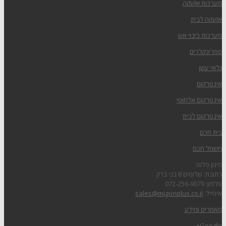
מערכות אזעקה
אזעקה לבית
מערכות כיבוי אש
ספרינקלרים
גלאי עשן
אינטרקום
אינטרקום אלחוטי
אינטרקום לבית
בית חכם
חשמל חכם
מיגון פלוס
כתובת: שלומים 8 בני ברק
טלפון: 072-256-9079
אימייל:
sales@migonplus.co.il
מאמרים ומידע
Google+