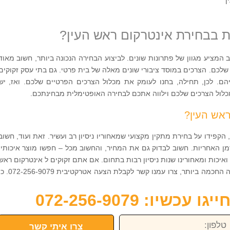
 בבחירת אינטרקום ראש העין?
המציע מגוון של פתרונות שונים. לביצוע הבחירה הנכונה ביותר, חשוב מאוד
לכם. הצרכים במוסד ציבורי שונים מאלה של בית פרטי. גם בתי עסק זקוקים
הם. לכן, תחילה, בחנו לעומק את מכלול הצרכים הפרטיים שלכם. ואז, יש
לול הצרכים שלכם וילווה אתכם לבחירה האופטימלית מבחינתכם.
ראש העין?
הקפידו על בחירת מתקין מקצועי שמאחוריו ניסיון רב ועשיר. זאת ועוד, חשוב
ן האחריות. חשוב לבדוק גם את המחיר, והחשוב מכל – חפשו מוצר איכותי.
איכות ומאחורינו שנות ניסיון רבות בתחום. אם אתם זקוקים ל אינטרקום ראש
העין ואם אתם מעוניינים לבצע את הבחירה החכמה ביותר, צרו עמנו קשר לקבלת הצעה אטרקטיבי
כשיו: 072-256-9079
פון:
צרו איתי קשר