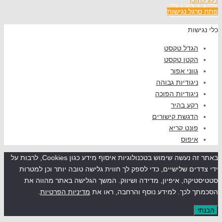
וד
ל נגישות
שות
גדל טקסט
קטן טקסט
ווני אפור
יגודיות גבוהה
יגודיות הפוכה
קע בהיר
דגשת קישורים
ונט קריא
יפוס
באתר זה נעשה שימוש בטכנולוגיות איסוף מידע כגון Cookies, לרבות על
ים שלישיים, כדי לספק לך חווית גלישה טובה יותר וכן למטרות
קה, איפיון, מדידה ושיווק. המשך הגלישה באתר מהווה את
לכך. למידע נוסף והרחבה, ראו את
מדיניות הפרטיות
.