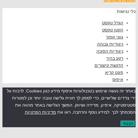
שות
גדל טקסט
קטן טקסט
ווני אפור
יגודיות גבוהה
יגודיות הפוכה
קע בהיר
דגשת קישורים
ונט קריא
יפוס
באתר זה נעשה שימוש בטכנולוגיות איסוף מידע כגון Cookies, לרבות על
ים שלישיים, כדי לספק לך חווית גלישה טובה יותר וכן למטרות
קה, איפיון, מדידה ושיווק. המשך הגלישה באתר מהווה את
לכך. למידע נוסף והרחבה, ראו את
מדיניות הפרטיות
.