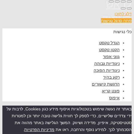
אש
כן
וד
ל נגישות
שות
גדל טקסט
קטן טקסט
ווני אפור
יגודיות גבוהה
יגודיות הפוכה
קע בהיר
דגשת קישורים
ונט קריא
יפוס
באתר זה נעשה שימוש בטכנולוגיות איסוף מידע כגון Cookies, לרבות על
ים שלישיים, כדי לספק לך חווית גלישה טובה יותר וכן למטרות
קה, איפיון, מדידה ושיווק. המשך הגלישה באתר מהווה את
לכך. למידע נוסף והרחבה, ראו את
מדיניות הפרטיות
.