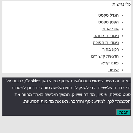
שות
גדל טקסט
קטן טקסט
ווני אפור
יגודיות גבוהה
יגודיות הפוכה
קע בהיר
דגשת קישורים
ונט קריא
יפוס
באתר זה נעשה שימוש בטכנולוגיות איסוף מידע כגון Cookies, לרבות על
ים שלישיים, כדי לספק לך חווית גלישה טובה יותר וכן למטרות
קה, איפיון, מדידה ושיווק. המשך הגלישה באתר מהווה את
לכך. למידע נוסף והרחבה, ראו את
מדיניות הפרטיות
.