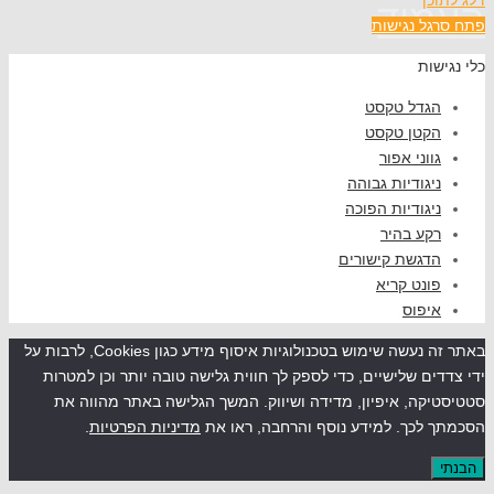
וד
ל נגישות
שות
גדל טקסט
קטן טקסט
ווני אפור
יגודיות גבוהה
יגודיות הפוכה
קע בהיר
דגשת קישורים
ונט קריא
יפוס
באתר זה נעשה שימוש בטכנולוגיות איסוף מידע כגון Cookies, לרבות על
ים שלישיים, כדי לספק לך חווית גלישה טובה יותר וכן למטרות
קה, איפיון, מדידה ושיווק. המשך הגלישה באתר מהווה את
לכך. למידע נוסף והרחבה, ראו את
מדיניות הפרטיות
.