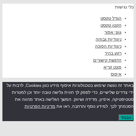
שות
גדל טקסט
קטן טקסט
ווני אפור
יגודיות גבוהה
יגודיות הפוכה
קע בהיר
דגשת קישורים
ונט קריא
יפוס
באתר זה נעשה שימוש בטכנולוגיות איסוף מידע כגון Cookies, לרבות על
ים שלישיים, כדי לספק לך חווית גלישה טובה יותר וכן למטרות
קה, איפיון, מדידה ושיווק. המשך הגלישה באתר מהווה את
לכך. למידע נוסף והרחבה, ראו את
מדיניות הפרטיות
.