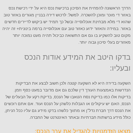
הדרך הראשונה להפחית את הסיכון ברכישת נכס היא על ידי רכישת נכס
באזור די מוכר ומוכן להשכרה. למשל: לרכוש דירה בבניין מגורים באזור טוב
שהוא די מלא מבחינת אוכלוסייה ובשל כך תמיד יש ביקוש לדיירים חדשים
באזור. במידה והאזור ידוע כאזור טוב עם אוכלוסייה ברמה בינונית+ זה יהיה
מקום טוב להשקיע בו גם אם התשואה כביכול תהיה מעט נמוכה יותר
מאזורים בעלי סיכון גבוה יותר.
בדקו היטב את המידע אודות הנכס
ובעליו:
השקעה בדירה היא לא השקעה קטנה ולכן חשוב לבצע את הבדיקות
הנדרשות באמצעות העורך דין שלכם גם אם מדובר במעט כסף וזמן.
בדיקות אלו כמו בדיקת נסח הטאבו של הנכס, בדיקת רקע על הבעלים של
הנכס, האם יש עיקולים או הגבלות כלשהן על הנכס ועוד. אם אתם רוכשים
את הנכס דרך חברת נדל"ן או מתווך כלשהו בדקו מידע גם עליו ככל הניתן,
כולל מידע ברשתות חברתיות ובאתר האינטרנט של החברה.
מצאו הזדמנויות להגדיל את ערך הנכס: