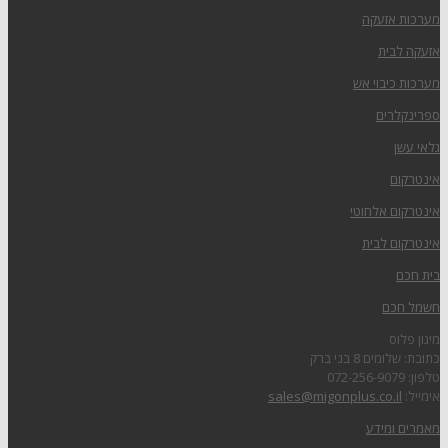
מערכות אזעקה
אזעקה לבית
מערכות כיבוי אש
ספרינקלרים
גלאי עשן
אינטרקום
אינטרקום אלחוטי
אינטרקום לבית
בית חכם
חשמל חכם
מיגון פלוס
כתובת: שלומים 8 בני ברק
טלפון: 072-256-9079
אימייל:
sales@migonplus.co.il
מאמרים ומידע