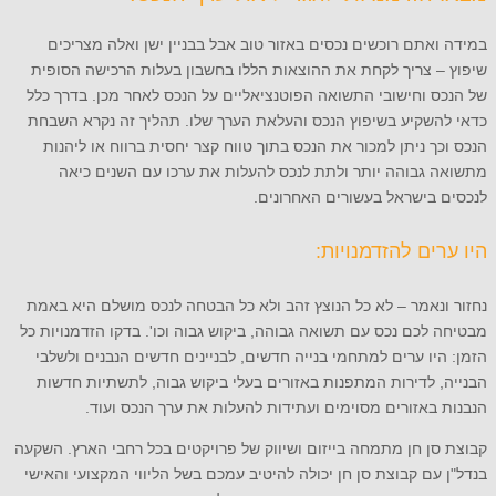
במידה ואתם רוכשים נכסים באזור טוב אבל בבניין ישן ואלה מצריכים
שיפוץ – צריך לקחת את ההוצאות הללו בחשבון בעלות הרכישה הסופית
של הנכס וחישובי התשואה הפוטנציאליים על הנכס לאחר מכן. בדרך כלל
כדאי להשקיע בשיפוץ הנכס והעלאת הערך שלו. תהליך זה נקרא השבחת
הנכס וכך ניתן למכור את הנכס בתוך טווח קצר יחסית ברווח או ליהנות
מתשואה גבוהה יותר ולתת לנכס להעלות את ערכו עם השנים כיאה
לנכסים בישראל בעשורים האחרונים.
היו ערים להזדמנויות:
נחזור ונאמר – לא כל הנוצץ זהב ולא כל הבטחה לנכס מושלם היא באמת
מבטיחה לכם נכס עם תשואה גבוהה, ביקוש גבוה וכו'. בדקו הזדמנויות כל
הזמן: היו ערים למתחמי בנייה חדשים, לבניינים חדשים הנבנים ולשלבי
הבנייה, לדירות המתפנות באזורים בעלי ביקוש גבוה, לתשתיות חדשות
הנבנות באזורים מסוימים ועתידות להעלות את ערך הנכס ועוד.
קבוצת סן חן מתמחה בייזום ושיווק של פרויקטים בכל רחבי הארץ. השקעה
בנדל"ן עם קבוצת סן חן יכולה להיטיב עמכם בשל הליווי המקצועי והאישי