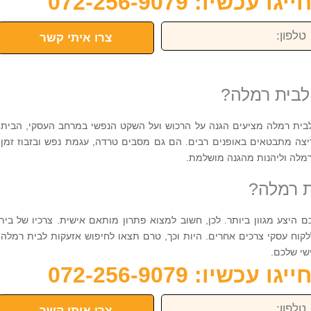
כשיו: 072-256-9079
פון:
צרו איתי קשר
לבית רמלה?
ית רמלה מציעים הגנה על הרכוש ועל השקט הנפשי במרחב העסקי, הביתי
פריצה מתבטאים באופנים רבים. הם גם מסבים טרדה, עגמת נפש ובזבוז זמן.
 רמלה וליהנות מהגנה מושלמת.
ת רמלה?
 היצע מגוון ביותר. לכן, חשוב למצוא פתרון מותאם אישית. צרכיו של בית
ללקוח עסקי צרכים אחרים. היות וכך, טרם תצאו לחיפוש אזעקות לבית רמלה,
שי שלכם.
כשיו: 072-256-9079
פון:
צרו איתי קשר