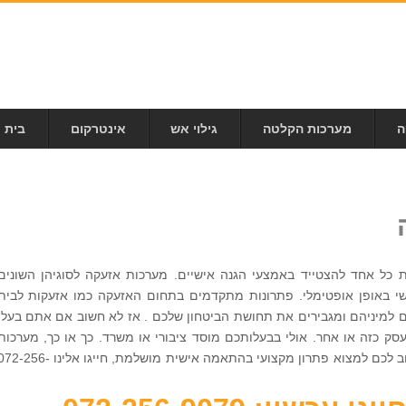
ה
מערכות הקלטה
גילוי אש
אינטרקום
בית 
כל אחד להצטייד באמצעי הגנה אישיים. מערכות אזעקה לסוגיהן השונים
י באופן אופטימלי. פתרונות מתקדמים בתחום האזעקה כמו אזעקות לבית
 למיניהם ומגבירים את תחושת הביטחון שלכם . אז לא חשוב אם אתם בעלי
ק כזה או אחר. אולי בבעלותכם מוסד ציבורי או משרד. כך או כך, מערכות
אזעקה מציעות לכם פתרון מיטבי. אם חשוב לכם למצוא פתרון מקצועי בהתאמה אישית מושלמת, חייגו אלינו 56