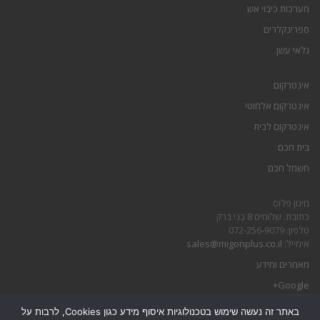
מערכות כיבוי אש
ספרינקלרים
גלאי עשן
אינטרקום
אינטרקום אלחוטי
אינטרקום לבית
בית חכם
חשמל חכם
מיגון פלוס
כתובת: שלומים 8 בני ברק
טלפון: 072-256-9079
אימייל:
sales@migonplus.co.il
מאמרים ומידע
Google+
באתר זה נעשה שימוש בטכנולוגיות איסוף מידע כגון Cookies, לרבות על
הצהרת נגישות