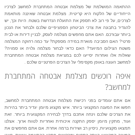
ההתאמה המושלמת של מצלמת אבטחה המתחברת למחשב לצרכיו
הייחודיים של הלקוח היא קריטית. מצלמת אבטחה שאיננה מותאמת
לצרכים, על פי רוב לא תספק את התועלת הנדרשת בשטח. היות וכך, יש
להגדיר בתבונה את צרכי הביטחון הספציפיים שלכם ולבחור את הנכון
ביותר עבורכם. האם אתם מחפשים מצלמה לעסק, לבניין דירות או לבית
פרטי? האם הסביבה מוארת במידה מספקת? עד כמה רחוקה המצלמה
משטח הצילום המיועד? האם כדאי לבחור מצלמה גלויה או סמויה?
שאלות אלו ואחרות יסייעו לכם במציאת מצלמת אבטחה המתחברת
למחשב העונה באופן מקסימלי על הצרכים הפרטניים שלכם .
איפה רוכשים מצלמת אבטחה המתחברת
למחשב?
אם אתם עומדים בפני רכישת מצלמת אבטחה המתחברת למחשב,
חפשו את המענה המקצועי ביותר. איש מקצוע מיומן יגדיר ביתר בהירות
את הצרכים שלכם וינחה אתכם בדרך לבחירה המקצועית ביותר. זאת
ועוד, מתקין מיומן יספק התקנה איכותית ואחריות לטווח ארוך. אצלנו
תמצאו מקצועיות, ניסיון רב ושירות ברמה אחרת. אם אתם מחפשים את
המענה המקצועי ביותר בתחום ומבקשים פתרון בהתאמה אישית, חייגו