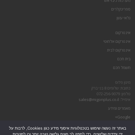
מערכות כיבוי אש
ספרינקלרים
גלאי עשן
אינטרקום
אינטרקום אלחוטי
אינטרקום לבית
בית חכם
חשמל חכם
מיגון פלוס
כתובת: שלומים 8 בני ברק
טלפון: 072-256-9079
אימייל:
sales@migonplus.co.il
מאמרים ומידע
Google+
באתר זה נעשה שימוש בטכנולוגיות איסוף מידע כגון Cookies, לרבות על
הצהרת נגישות
ידי צדדים שלישיים, כדי לספק לך חווית גלישה טובה יותר וכן למטרות