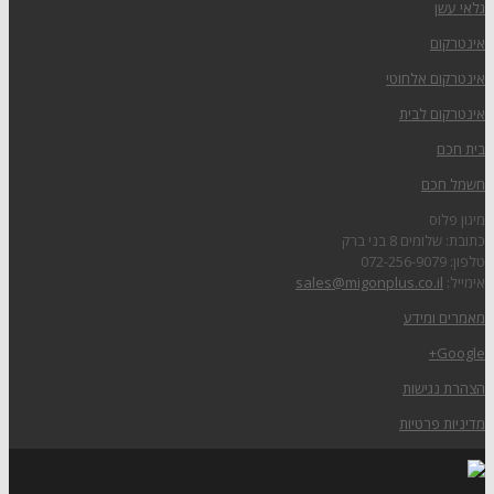
גלאי עשן
אינטרקום
אינטרקום אלחוטי
אינטרקום לבית
בית חכם
חשמל חכם
מיגון פלוס
כתובת: שלומים 8 בני ברק
טלפון: 072-256-9079
אימייל:
sales@migonplus.co.il
מאמרים ומידע
Google+
הצהרת נגישות
מדיניות פרטיות