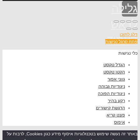
גלילה
לראש
דלג לתוכן
העמוד
פתח סרגל נגישות
כלי נגישות
הגדל טקסט
הקטן טקסט
גווני אפור
ניגודיות גבוהה
ניגודיות הפוכה
רקע בהיר
הדגשת קישורים
פונט קריא
איפוס
באתר זה נעשה שימוש בטכנולוגיות איסוף מידע כגון Cookies, לרבות על