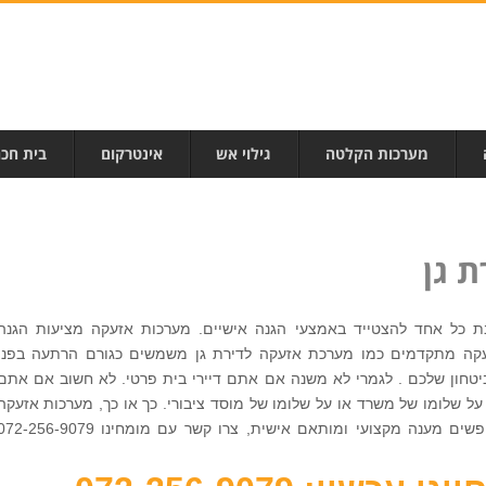
מערכות הקלטה
גילוי אש
אינטרקום
בית חכ
 גן
 כל אחד להצטייד באמצעי הגנה אישיים. מערכות אזעקה מציעות הגנה
זעקה מתקדמים כמו מערכת אזעקה לדירת גן משמשים כגורם הרתעה בפני
יטחון שלכם . לגמרי לא משנה אם אתם דיירי בית פרטי. לא חשוב אם אתם
ל שלומו של משרד או על שלומו של מוסד ציבורי. כך או כך, מערכות אזעקה
מציעות לכם פתרון מיטבי. אם אתם מחפשים מענה מקצועי ומותאם אישית, צרו קשר עם מומחינו -256-9079