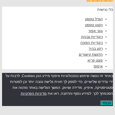
שות
גדל טקסט
קטן טקסט
ווני אפור
יגודיות גבוהה
יגודיות הפוכה
קע בהיר
דגשת קישורים
ונט קריא
יפוס
באתר זה נעשה שימוש בטכנולוגיות איסוף מידע כגון Cookies, לרבות על
ים שלישיים, כדי לספק לך חווית גלישה טובה יותר וכן למטרות
קה, איפיון, מדידה ושיווק. המשך הגלישה באתר מהווה את
לכך. למידע נוסף והרחבה, ראו את
מדיניות הפרטיות
.