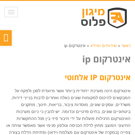
תפריט
פת
סר
ראשי
»
שירותים ומידע
»
אינטרקום ip
נגי
אינטרקום ip
אינטרקום
IP
אלחוטי
אינטרקום הינה מערכת ייחודית ביותר אשר מיועדת לסנן ולפקח על
המבקשים להיכנס למקומות שונים כאלה ואחרים לרבות בנייני דירות,
משרדים, עסקים שונים, מוסדות ציבור, בריאות, חינוך, מתקנים
ביטחוניים שונים, בתים פרטיים וכדומה. יש להבין כי כיום מערכות
האינטרקום הרגילות פועלות על ידי חיבור פיזי בין פנל ההתקשרות
החיצוני המוצב מחוץ לדלת הכניסה וטלפון פנימי אשר מאפשר שיחה או
צפייה (במקרה של אינטרקום עם מצלמת וידאו) ופתיחת הדלת בצורה