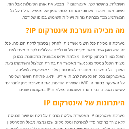
חשמלית. בהקשר לכך, אינטרקום IP מבצע את אותן הפעולות אבל הוא
פשוט מאד מכשיר אלחוטי ומחובר לסמרטפון של מפעיל הדלת על כל
המשתמע מכך מבחינת נוחות ויעילות השימוש בסופו של דבר.
מה מכילה מערכת אינטרקום
IP
?
מערכת זו מכילה פנל חיצוני אשר ניתן להתקין בסמוך לדלת הכניסה. פנל
זה הוא מוגן גשם וכנגד מקרים של וונדליזם שעלולים לקרות מעת לעת.
הפנל מצויד בלחצן קריאה ומצלמת וידאו צבעונית מתכווננת. כמו כן
מצויד הפנל במסך מגע אשר מאפשר את בחירת הצלצול והשתקתו בעת
הצורך. כל המערכת מחוברת לסמרטפון על ידי אפליקציה לשליטה
באינטרקום בכל הפונקציות לרבות: אודיו, וידאו, פתיחת השער ושליטה
על האזעקה בטווח ה WIFI והשארת הודעות. את המערכת ניתן לחבר עד
לשישה מסכים בבית אחד ולשמונה מצלמות IP במקומות שונים.
היתרונות של אינטרקום
IP
מערכת אינטרקום IP מאפשרת שליטה מרבית על דלת או שער הכניסה
ללא צורך בחיבור פיזי למערכת ומכל מקום שבו נמצא מבעל הסמרטפון
המחובר אליה. הדבר מאפשר ניידות מרבית במתחם ללא חשש לפספוס