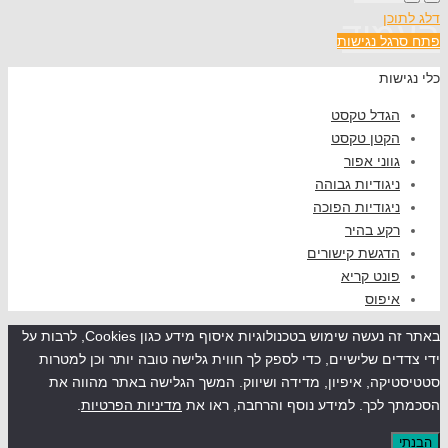
דלג לתוכן
העמוד
פתח סרגל נגישות
כלי נגישות
הגדל טקסט
הקטן טקסט
גווני אפור
ניגודיות גבוהה
ניגודיות הפוכה
רקע בהיר
הדגשת קישורים
פונט קריא
איפוס
באתר זה נעשה שימוש בטכנולוגיות איסוף מידע כגון Cookies, לרבות על
ידי צדדים שלישיים, כדי לספק לך חווית גלישה טובה יותר וכן למטרות
סטטיסטיקה, איפיון, מדידה ושיווק. המשך הגלישה באתר מהווה את
הסכמתך לכך. למידע נוסף והרחבה, ראו את
מדיניות הפרטיות
.
הבנתי