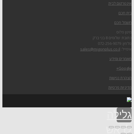
אינטרקום לבית
בית חכם
חשמל חכם
מיגון פלוס
כתובת: שלומים 8 בני ברק
טלפון: 072-256-9079
אימייל:
sales@migonplus.co.il
מאמרים ומידע
Google+
הצהרת נגישות
מדיניות פרטיות
גלילה
לראש