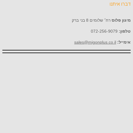
דברו איתנו
מיגון פלוס
רח׳ שלומים 8 בני ברק
טלפון:
072-256-9079
אימייל:
sales@migonplus.co.il