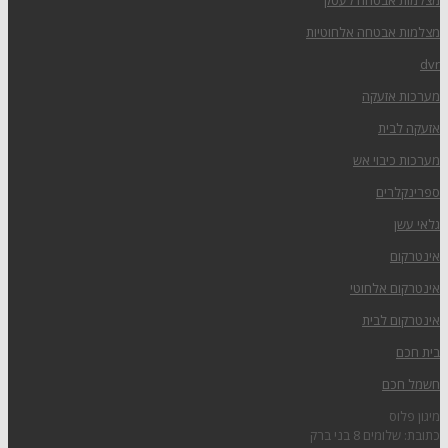
מצלמות אבטחה לעסק
מצלמות אבטחה אלחוטיות
dvr
מערכות אזעקה
אזעקה לבית
מערכות כיבוי אש
ספרינקלרים
גלאי עשן
אינטרקום
אינטרקום אלחוטי
אינטרקום לבית
בית חכם
חשמל חכם
מיגון פלוס
כתובת: שלומים 8 בני ברק