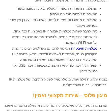
לפניכם סקירת יתרונותיהן של מצלמות אבטחה IP:
המצלמות משדרות תמונה דיגיטלית באיכות טובה מאוד
המצלמות ניתנות לשליטה מרחוק
המצלמות מתחברות ישירות לרשת האינטרנט, ועל כן אין צורך
במחשב מקומי
ניתן לחבר עשרות מצלמות אבטחה IP באמצעות כבל אחד,
להשתמש בסיבים אופטיים, ולהעביר את התמונה באינטרנט
אלחוטי Wi-Fi מאובטח
מצלמות האבטחה
מגיעות לרוב עם גאדג'טים רבים כדוגמת
מיקרופון פנימי, אפשרות לשמיעה ודיבור, וחיישן תנועה PIR
המפעיל את ההקלטה כשהוא מזהה שינוי בטמפרטורה
אפשרות לחיבור כונן קשיח חיצוני באמצעות חיבור USB, או
כרטיס זיכרון
בזכות יתרונות אלה ועוד, מומלץ מאד לשקול התקנתן של מצלמות IP
בביתכם או בבית העסק שלכם.
מיגון פלוס – שירות מקצועי ואמין!
אנו בחברת מיגון פלוס מאמינים כי הגנה טובה מתחילה בראש ובראשונה