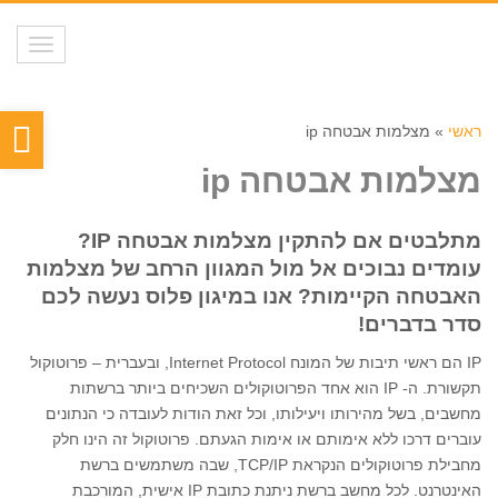
תפריט
פת
ראשי
»
מצלמות אבטחה ip
סר
מצלמות אבטחה ip
נגי
מתלבטים אם להתקין מצלמות אבטחה
IP
?
עומדים נבוכים אל מול המגוון הרחב של מצלמות
האבטחה הקיימות? אנו במיגון פלוס נעשה לכם
סדר בדברים
!
IP הם ראשי תיבות של המונח Internet Protocol, ובעברית – פרוטוקול
תקשורת. ה- IP הוא אחד הפרוטוקולים השכיחים ביותר ברשתות
מחשבים, בשל מהירותו ויעילותו, וכל זאת הודות לעובדה כי הנתונים
עוברים דרכו ללא אימותם או אימות הגעתם. פרוטוקול זה הינו חלק
מחבילת פרוטוקולים הנקראת TCP/IP, שבה משתמשים ברשת
האינטרנט. לכל מחשב ברשת ניתנת כתובת IP אישית, המורכבת